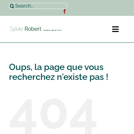
Passer
Rechercher:
au
contenu
Toggl
Naviga
Accueil
Oups, la page que vous
Sylvie Robert
recherchez n'existe pas !
404
Actualités
Contact