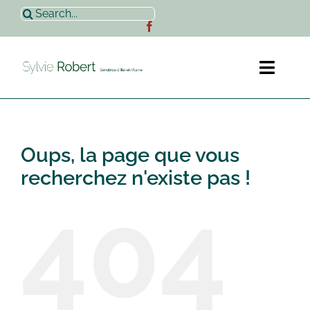
Passer
Rechercher:
au
contenu
Toggl
Naviga
Accueil
Oups, la page que vous
Sylvie Robert
recherchez n'existe pas !
404
Actualités
Contact