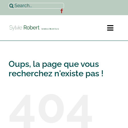
Passer
Rechercher:
au
contenu
Toggl
Naviga
Accueil
Oups, la page que vous
Sylvie Robert
recherchez n'existe pas !
404
Actualités
Contact