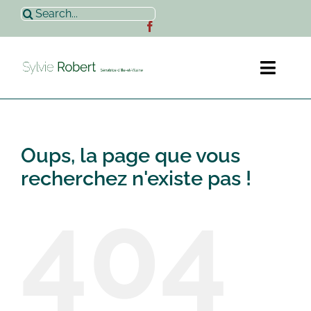
Passer
Rechercher:
au
contenu
Toggl
Naviga
Accueil
Oups, la page que vous
Sylvie Robert
recherchez n'existe pas !
404
Actualités
Contact