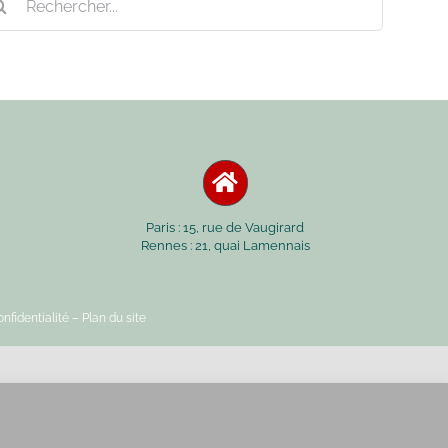
Paris : 15, rue de Vaugirard
Rennes : 21, quai Lamennais
nfidentialité
– Plan du site