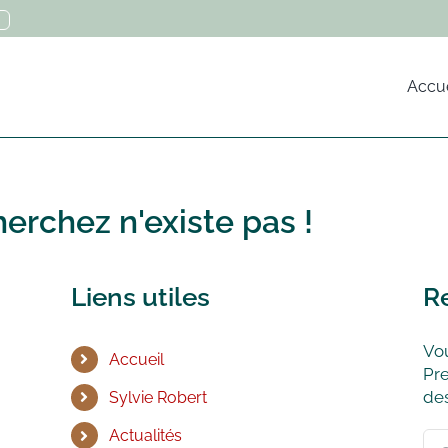
Accue
erchez n'existe pas !
Liens utiles
R
Vou
Accueil
Pre
des
Sylvie Robert
Actualités
Rec