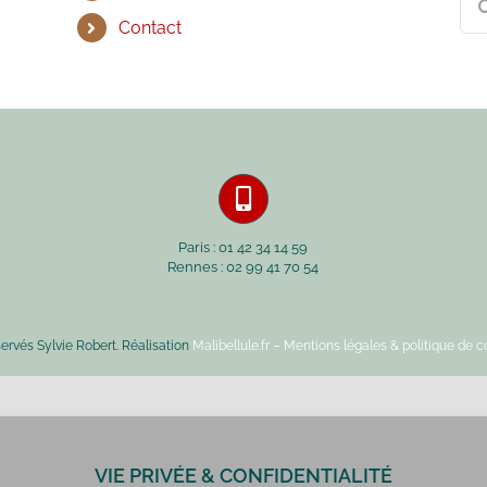
Contact
Paris : 01 42 34 14 59
Rennes : 02 99 41 70 54
servés Sylvie Robert. Réalisation
Malibellule.fr
– Mentions légales & politique de co
VIE PRIVÉE & CONFIDENTIALITÉ