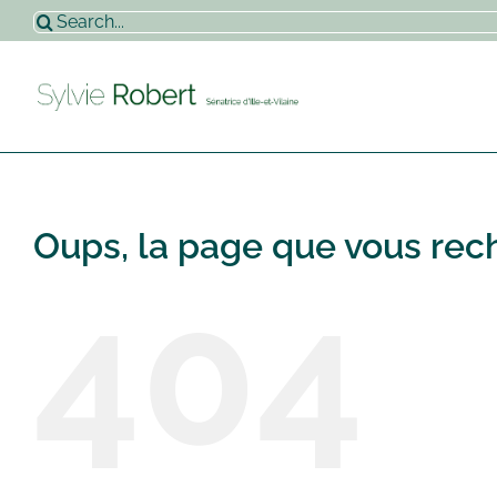
Passer
Rechercher:
au
contenu
Oups, la page que vous rech
404