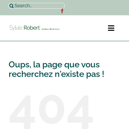
Passer
Rechercher:
au
contenu
Toggl
Naviga
Accueil
Oups, la page que vous
Sylvie Robert
recherchez n'existe pas !
404
Actualités
Contact