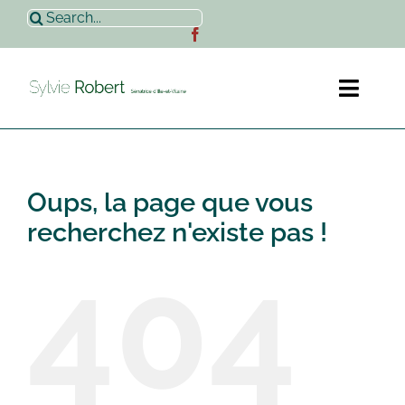
Passer
Rechercher:
au
contenu
Toggl
Naviga
Accueil
Oups, la page que vous
Sylvie Robert
recherchez n'existe pas !
404
Actualités
Contact