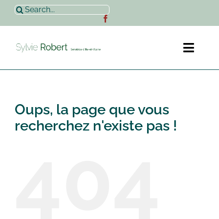
Passer
Rechercher:
au
contenu
Toggl
Naviga
Accueil
Oups, la page que vous
Sylvie Robert
recherchez n'existe pas !
404
Actualités
Contact