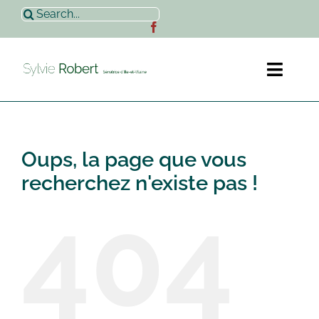
Passer
Rechercher:
au
contenu
Toggl
Naviga
Accueil
Oups, la page que vous
Sylvie Robert
recherchez n'existe pas !
404
Actualités
Contact