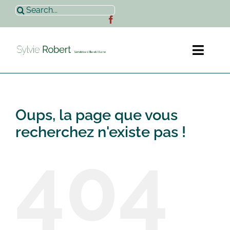
Passer
Rechercher:
au
contenu
Toggl
Naviga
Accueil
Oups, la page que vous
Sylvie Robert
recherchez n'existe pas !
404
Actualités
Contact