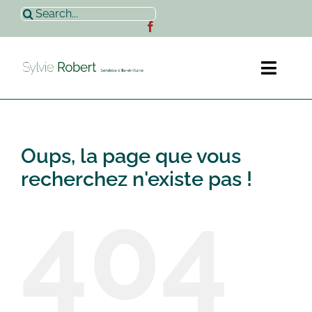
Passer
Rechercher:
au
contenu
Toggl
Naviga
Accueil
Oups, la page que vous
Sylvie Robert
recherchez n'existe pas !
404
Actualités
Contact