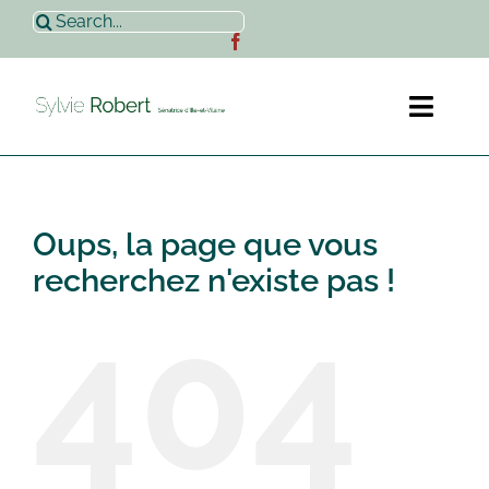
Passer
Rechercher:
au
contenu
Toggl
Naviga
Accueil
Oups, la page que vous
Sylvie Robert
recherchez n'existe pas !
404
Actualités
Contact