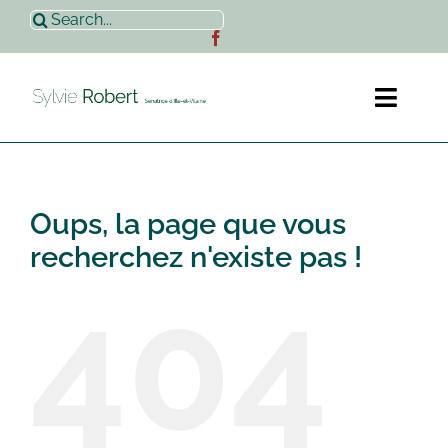
Passer
Rechercher:
au
contenu
Toggl
Naviga
Accueil
Oups, la page que vous
Sylvie Robert
recherchez n'existe pas !
404
Actualités
Contact