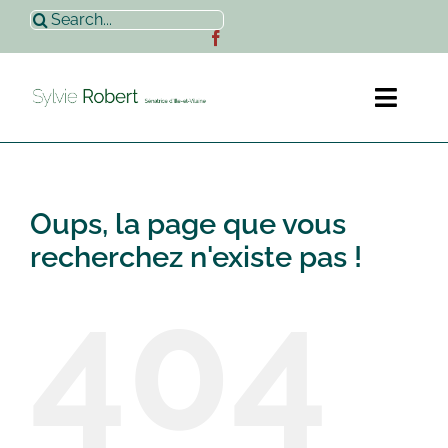
Passer
Rechercher:
au
contenu
Toggl
Naviga
Accueil
Oups, la page que vous
Sylvie Robert
recherchez n'existe pas !
404
Actualités
Contact