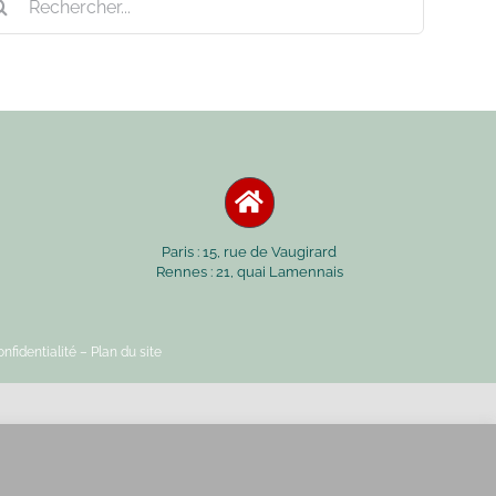
Paris : 15, rue de Vaugirard
Rennes : 21, quai Lamennais
nfidentialité
– Plan du site