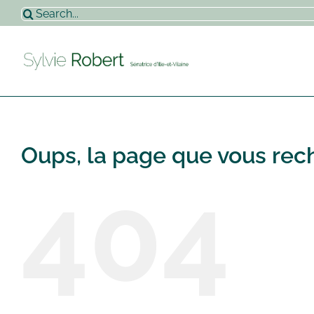
Passer
Rechercher:
au
contenu
Oups, la page que vous rech
404