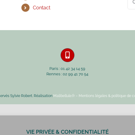
Contact
Paris : 01 42 34 14 59
Rennes : 02 99 41 70 54
servés Sylvie Robert. Réalisation
Malibellule.fr
– Mentions légales & politique de co
VIE PRIVÉE & CONFIDENTIALITÉ