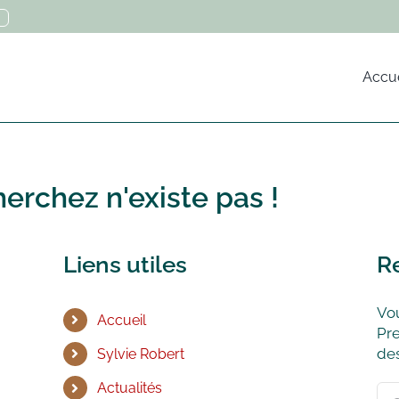
Accue
erchez n'existe pas !
Liens utiles
R
Vou
Accueil
Pre
des
Sylvie Robert
Actualités
Rec