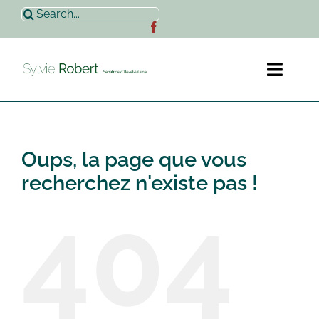
Passer
Rechercher:
au
contenu
Toggl
Naviga
Accueil
Oups, la page que vous
Sylvie Robert
recherchez n'existe pas !
404
Actualités
Contact