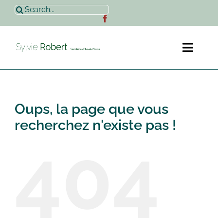
Passer
Rechercher:
au
contenu
Toggl
Naviga
Accueil
Oups, la page que vous
Sylvie Robert
recherchez n'existe pas !
404
Actualités
Contact