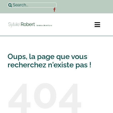
Passer
Rechercher:
au
contenu
Toggl
Naviga
Accueil
Oups, la page que vous
Sylvie Robert
recherchez n'existe pas !
404
Actualités
Contact