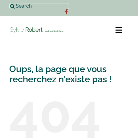
Passer
Rechercher:
au
contenu
Toggl
Naviga
Accueil
Oups, la page que vous
Sylvie Robert
recherchez n'existe pas !
404
Actualités
Contact