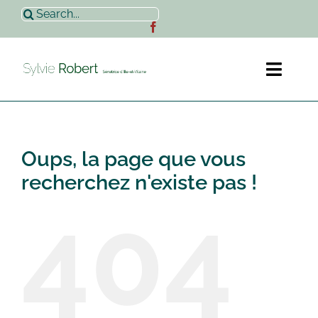
Passer
Rechercher:
au
contenu
Toggl
Naviga
Accueil
Oups, la page que vous
Sylvie Robert
recherchez n'existe pas !
404
Actualités
Contact