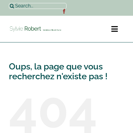
Passer
Rechercher:
au
contenu
Toggl
Naviga
Accueil
Oups, la page que vous
Sylvie Robert
recherchez n'existe pas !
404
Actualités
Contact