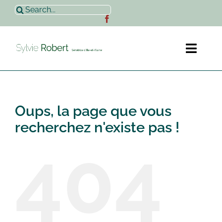
Passer
Rechercher:
au
contenu
Toggl
Naviga
Accueil
Oups, la page que vous
Sylvie Robert
recherchez n'existe pas !
404
Actualités
Contact