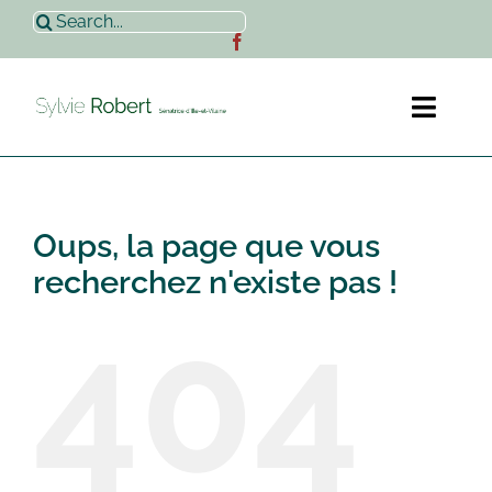
Passer
Rechercher:
au
contenu
Toggl
Naviga
Accueil
Oups, la page que vous
Sylvie Robert
recherchez n'existe pas !
404
Actualités
Contact