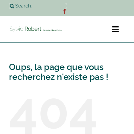
Passer
Rechercher:
au
contenu
Toggl
Naviga
Accueil
Oups, la page que vous
Sylvie Robert
recherchez n'existe pas !
404
Actualités
Contact