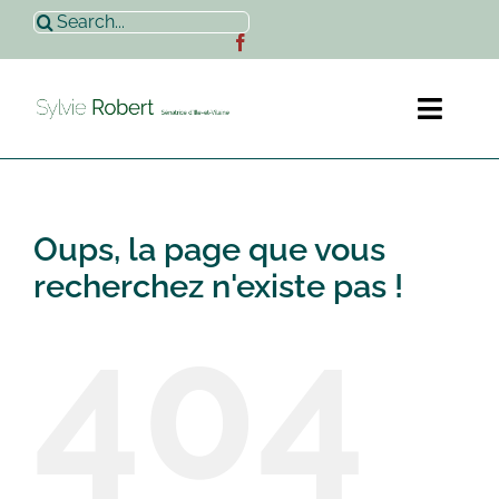
Passer
Rechercher:
au
contenu
Toggl
Naviga
Accueil
Oups, la page que vous
Sylvie Robert
recherchez n'existe pas !
404
Actualités
Contact