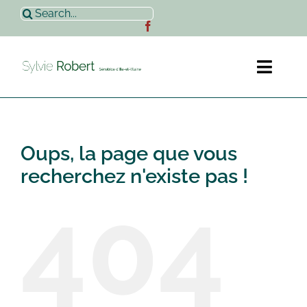
Passer
Rechercher:
au
contenu
Toggl
Naviga
Accueil
Oups, la page que vous
Sylvie Robert
recherchez n'existe pas !
404
Actualités
Contact