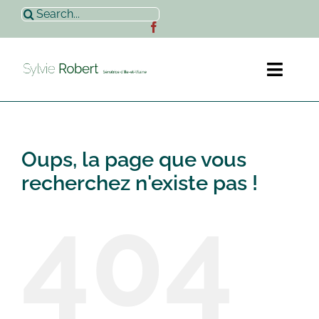
Passer
Rechercher:
au
contenu
Toggl
Naviga
Accueil
Oups, la page que vous
Sylvie Robert
recherchez n'existe pas !
404
Actualités
Contact