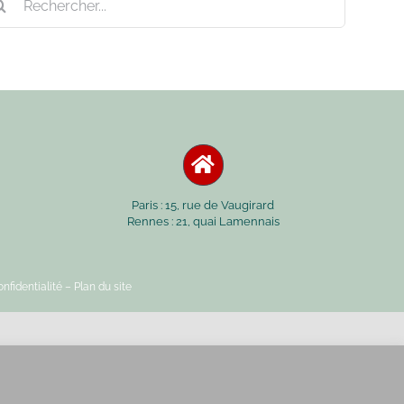
Paris : 15, rue de Vaugirard
Rennes : 21, quai Lamennais
nfidentialité
– Plan du site