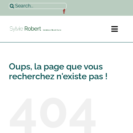
Passer
Rechercher:
au
contenu
Toggl
Naviga
Accueil
Oups, la page que vous
Sylvie Robert
recherchez n'existe pas !
404
Actualités
Contact