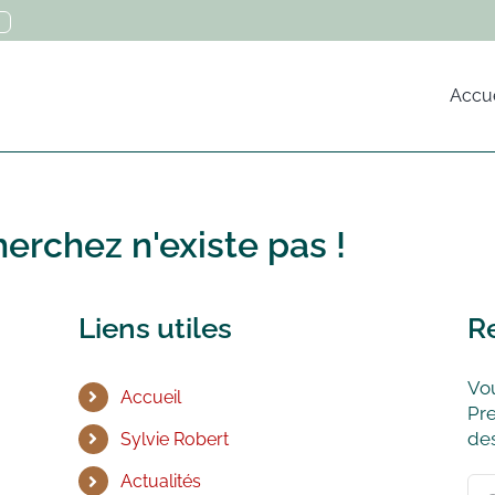
Accue
erchez n'existe pas !
Liens utiles
R
Vou
Accueil
Pre
des
Sylvie Robert
Actualités
Rec