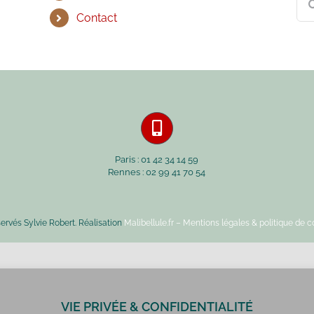
Contact
Paris : 01 42 34 14 59
Rennes : 02 99 41 70 54
servés Sylvie Robert. Réalisation
Malibellule.fr
– Mentions légales & politique de co
VIE PRIVÉE & CONFIDENTIALITÉ