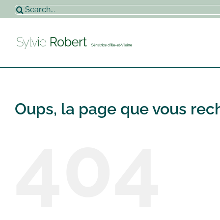
Passer
Rechercher:
au
contenu
Oups, la page que vous rech
404