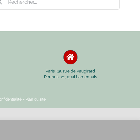
Paris : 15, rue de Vaugirard
Rennes : 21, quai Lamennais
nfidentialité
– Plan du site