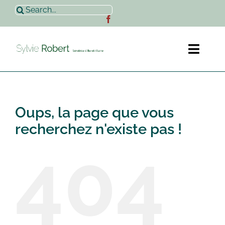
Passer
Rechercher:
au
contenu
Toggl
Naviga
Accueil
Oups, la page que vous
Sylvie Robert
recherchez n'existe pas !
404
Actualités
Contact