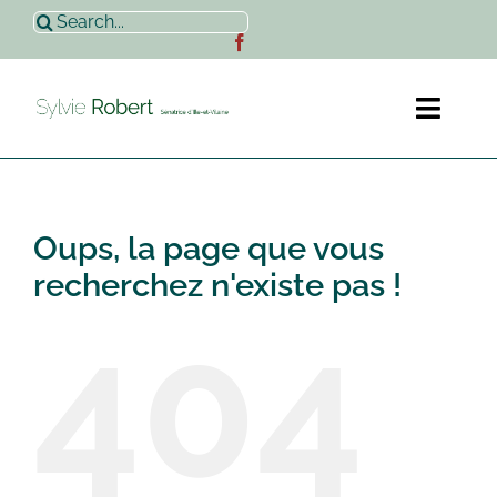
Passer
Rechercher:
au
contenu
Toggl
Naviga
Accueil
Oups, la page que vous
Sylvie Robert
recherchez n'existe pas !
404
Actualités
Contact