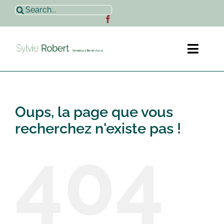
Passer
Rechercher:
au
contenu
Toggl
Naviga
Accueil
Oups, la page que vous
Sylvie Robert
recherchez n'existe pas !
404
Actualités
Contact