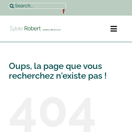
Passer
Rechercher:
au
contenu
Toggl
Naviga
Accueil
Oups, la page que vous
Sylvie Robert
recherchez n'existe pas !
404
Actualités
Contact