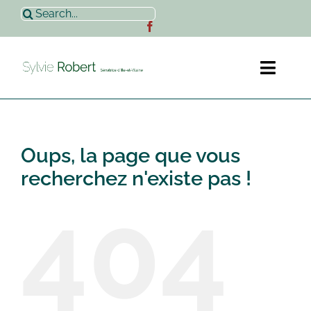
Passer
Rechercher:
au
contenu
Toggl
Naviga
Accueil
Oups, la page que vous
Sylvie Robert
recherchez n'existe pas !
404
Actualités
Contact