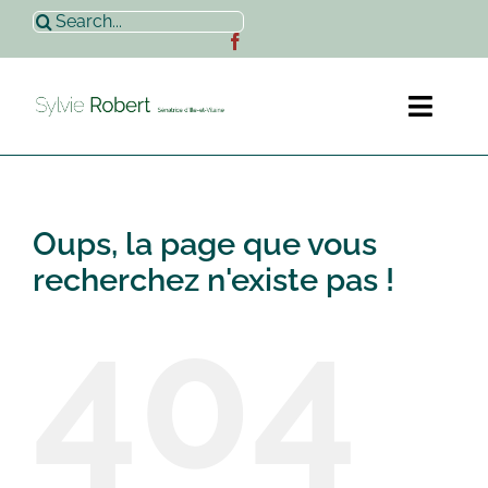
Passer
Rechercher:
au
contenu
Toggl
Naviga
Accueil
Oups, la page que vous
Sylvie Robert
recherchez n'existe pas !
404
Actualités
Contact