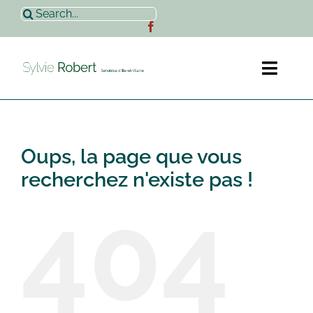
Passer
Rechercher:
au
contenu
Toggl
Naviga
Accueil
Oups, la page que vous
Sylvie Robert
recherchez n'existe pas !
404
Actualités
Contact