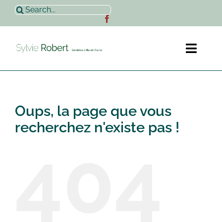
Passer
Rechercher:
au
contenu
Toggl
Naviga
Accueil
Oups, la page que vous
Sylvie Robert
recherchez n'existe pas !
404
Actualités
Contact