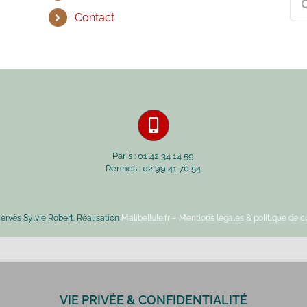
Contact
Paris : 01 42 34 14 59
Rennes : 02 99 41 70 54
servés Sylvie Robert. Réalisation
Malibellule.fr
– Mentions légales & politique de co
VIE PRIVÉE & CONFIDENTIALITÉ