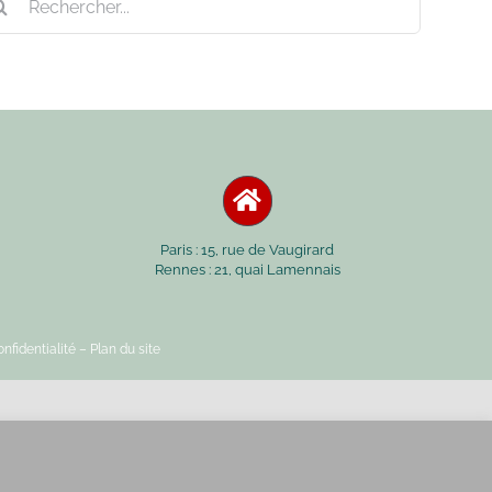
Paris : 15, rue de Vaugirard
Rennes : 21, quai Lamennais
nfidentialité
– Plan du site