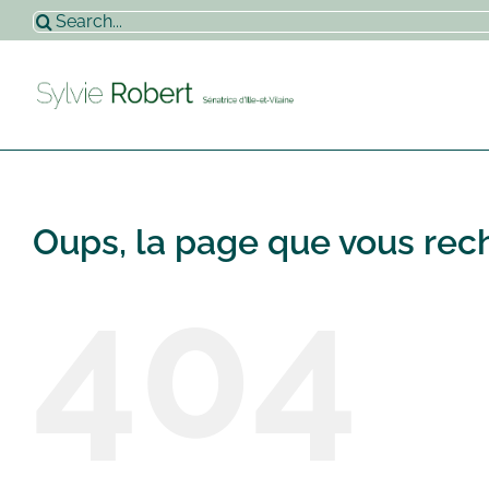
Passer
Rechercher:
au
contenu
Oups, la page que vous rech
404