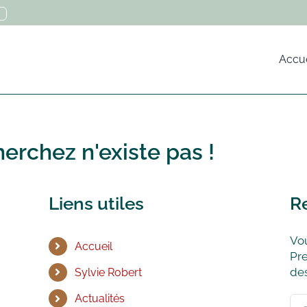
Accue
erchez n'existe pas !
Liens utiles
R
Vou
Accueil
Pre
des
Sylvie Robert
Actualités
Rec