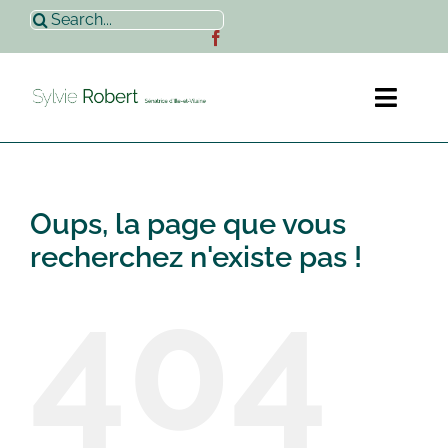
Passer
Rechercher:
au
contenu
Toggl
Naviga
Accueil
Oups, la page que vous
Sylvie Robert
recherchez n'existe pas !
404
Actualités
Contact