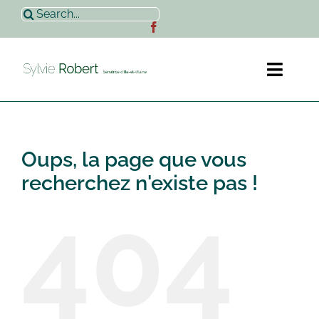
Passer
Rechercher:
au
contenu
Toggl
Naviga
Accueil
Oups, la page que vous
Sylvie Robert
recherchez n'existe pas !
404
Actualités
Contact