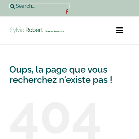
Passer
Rechercher:
au
contenu
Toggl
Naviga
Accueil
Oups, la page que vous
Sylvie Robert
recherchez n'existe pas !
404
Actualités
Contact