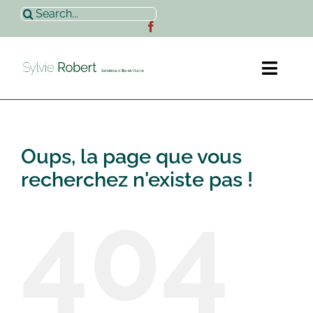
Passer
Rechercher:
au
contenu
Toggl
Naviga
Accueil
Oups, la page que vous
Sylvie Robert
recherchez n'existe pas !
404
Actualités
Contact