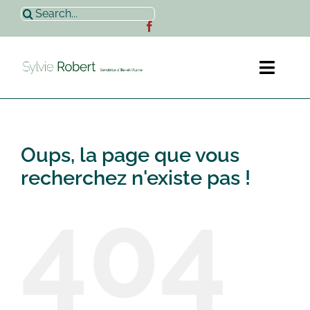
Passer
Rechercher:
au
contenu
Toggl
Naviga
Accueil
Oups, la page que vous
Sylvie Robert
recherchez n'existe pas !
404
Actualités
Contact