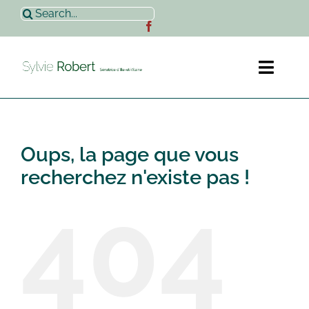
Passer
Rechercher:
au
contenu
Toggl
Naviga
Accueil
Oups, la page que vous
Sylvie Robert
recherchez n'existe pas !
404
Actualités
Contact