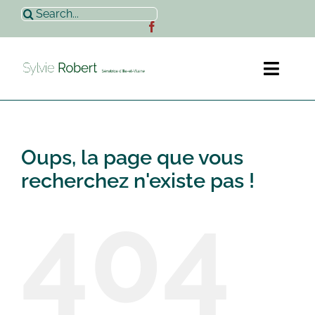
Passer
Rechercher:
au
contenu
Toggl
Naviga
Accueil
Oups, la page que vous
Sylvie Robert
recherchez n'existe pas !
404
Actualités
Contact