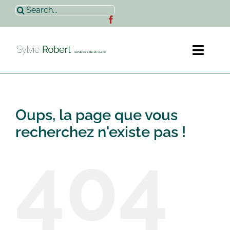
Passer
Rechercher:
au
contenu
Toggl
Naviga
Accueil
Oups, la page que vous
Sylvie Robert
recherchez n'existe pas !
404
Actualités
Contact