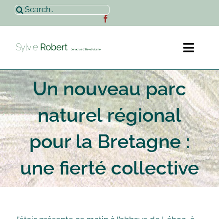
Passer
Rechercher:
au
contenu
Toggl
Naviga
Un nouveau parc
Accueil
naturel régional
Sylvie Robert
pour la Bretagne :
Actualités
une fierté collective
Contact