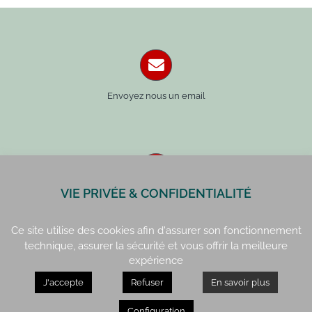
Envoyez nous un email
VIE PRIVÉE & CONFIDENTIALITÉ
Paris : 01 42 34 14 59
Rennes : 02 99 41 70 54
Ce site utilise des cookies afin d'assurer son fonctionnement
technique, assurer la sécurité et vous offrir la meilleure
expérience
J'accepte
Refuser
En savoir plus
Paris : 15, rue de Vaugirard
Rennes : 21, quai Lamennais
Configuration