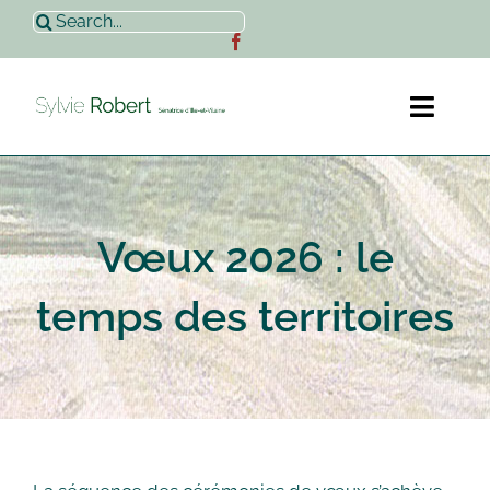
Passer
Rechercher:
au
contenu
Toggl
Naviga
Accueil
Vœux 2026 : le
Sylvie Robert
temps des territoires
Actualités
Contact