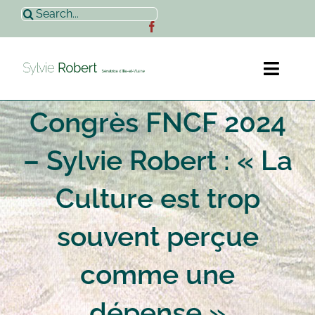
Passer
Rechercher:
au
contenu
Toggl
Naviga
Congrès FNCF 2024
Accueil
– Sylvie Robert : « La
Sylvie Robert
Culture est trop
Actualités
souvent perçue
Contact
comme une
dépense »